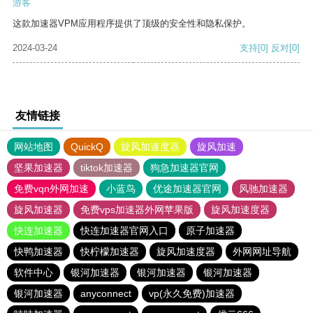
游客
这款加速器VPM应用程序提供了顶级的安全性和隐私保护。
2024-03-24
支持
[0]
反对
[0]
友情链接
网站地图
QuickQ
旋风加速度器
旋风加速
坚果加速器
tiktok加速器
狗急加速器官网
免费vqn外网加速
小蓝鸟
优途加速器官网
风驰加速器
旋风加速器
免费vps加速器外网苹果版
旋风加速度器
快连加速器
快连加速器官网入口
原子加速器
快鸭加速器
快柠檬加速器
旋风加速度器
外网网址导航
软件中心
银河加速器
银河加速器
银河加速器
银河加速器
anyconnect
vp(永久免费)加速器