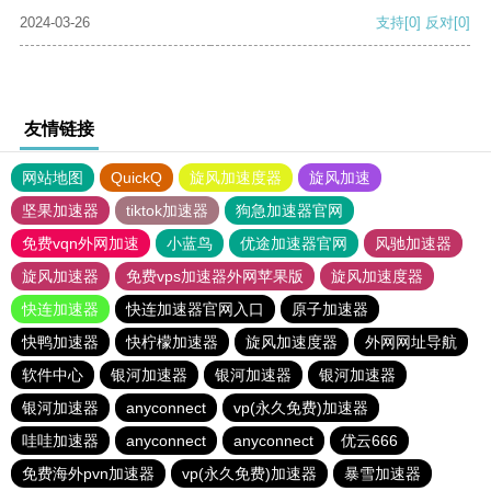
2024-03-26
支持
[0]
反对
[0]
友情链接
网站地图
QuickQ
旋风加速度器
旋风加速
坚果加速器
tiktok加速器
狗急加速器官网
免费vqn外网加速
小蓝鸟
优途加速器官网
风驰加速器
旋风加速器
免费vps加速器外网苹果版
旋风加速度器
快连加速器
快连加速器官网入口
原子加速器
快鸭加速器
快柠檬加速器
旋风加速度器
外网网址导航
软件中心
银河加速器
银河加速器
银河加速器
银河加速器
anyconnect
vp(永久免费)加速器
哇哇加速器
anyconnect
anyconnect
优云666
免费海外pvn加速器
vp(永久免费)加速器
暴雪加速器