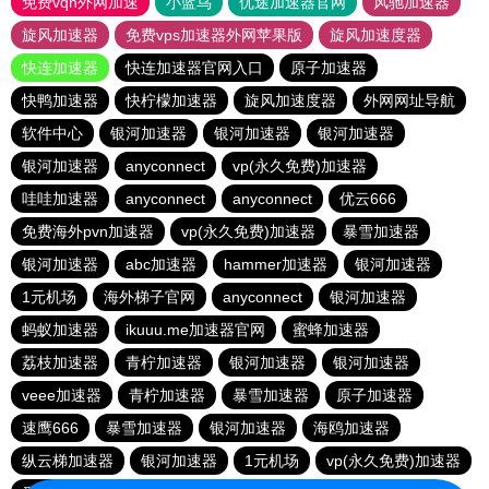
免费vqn外网加速
小蓝鸟
优途加速器官网
风驰加速器
旋风加速器
免费vps加速器外网苹果版
旋风加速度器
快连加速器
快连加速器官网入口
原子加速器
快鸭加速器
快柠檬加速器
旋风加速度器
外网网址导航
软件中心
银河加速器
银河加速器
银河加速器
银河加速器
anyconnect
vp(永久免费)加速器
哇哇加速器
anyconnect
anyconnect
优云666
免费海外pvn加速器
vp(永久免费)加速器
暴雪加速器
银河加速器
abc加速器
hammer加速器
银河加速器
1元机场
海外梯子官网
anyconnect
银河加速器
蚂蚁加速器
ikuuu.me加速器官网
蜜蜂加速器
荔枝加速器
青柠加速器
银河加速器
银河加速器
veee加速器
青柠加速器
暴雪加速器
原子加速器
速鹰666
暴雪加速器
银河加速器
海鸥加速器
纵云梯加速器
银河加速器
1元机场
vp(永久免费)加速器