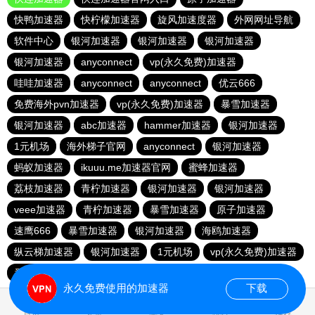
快鸭加速器
快柠檬加速器
旋风加速度器
外网网址导航
软件中心
银河加速器
银河加速器
银河加速器
银河加速器
anyconnect
vp(永久免费)加速器
哇哇加速器
anyconnect
anyconnect
优云666
免费海外pvn加速器
vp(永久免费)加速器
暴雪加速器
银河加速器
abc加速器
hammer加速器
银河加速器
1元机场
海外梯子官网
anyconnect
银河加速器
蚂蚁加速器
ikuuu.me加速器官网
蜜蜂加速器
荔枝加速器
青柠加速器
银河加速器
银河加速器
veee加速器
青柠加速器
暴雪加速器
原子加速器
速鹰666
暴雪加速器
银河加速器
海鸥加速器
纵云梯加速器
银河加速器
1元机场
vp(永久免费)加速器
番石榴加速器
永久免费使用的加速器
下载
0.032804s
首页
安卓
苹果
排行
推荐