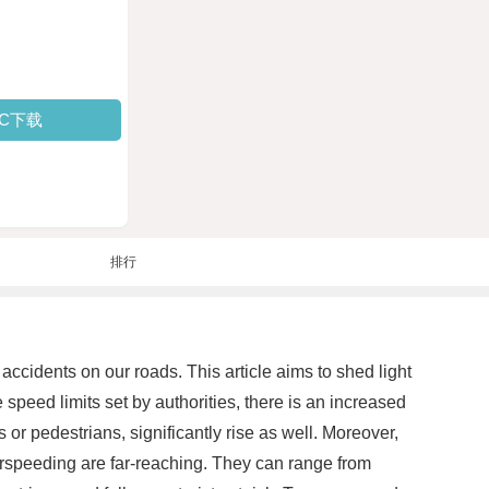
PC下载
排行
cidents on our roads. This article aims to shed light
peed limits set by authorities, there is an increased
s or pedestrians, significantly rise as well. Moreover,
erspeeding are far-reaching. They can range from