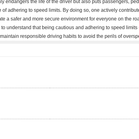
y endangers the life of the driver but also puts passengers, pede
nce of adhering to speed limits. By doing so, one actively contribu
ate a safer and more secure environment for everyone on the roa
s to understand that being cautious and adhering to speed limits
and maintain responsible driving habits to avoid the perils of over
。