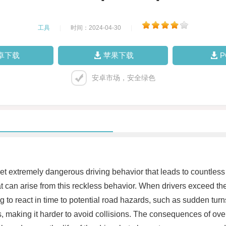
工具
|
时间：2024-04-30
|
卓下载
苹果下载
安卓市场，安全绿色
extremely dangerous driving behavior that leads to countless ac
can arise from this reckless behavior. When drivers exceed the s
ing to react in time to potential road hazards, such as sudden turn
, making it harder to avoid collisions. The consequences of ov