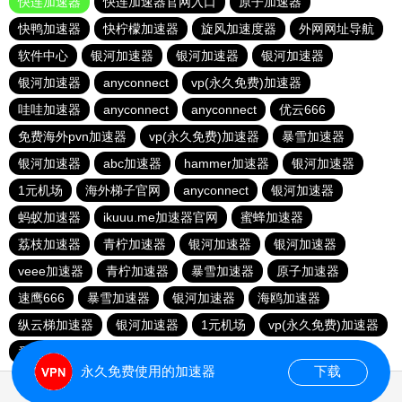
快连加速器
快连加速器官网入口
原子加速器
快鸭加速器
快柠檬加速器
旋风加速度器
外网网址导航
软件中心
银河加速器
银河加速器
银河加速器
银河加速器
anyconnect
vp(永久免费)加速器
哇哇加速器
anyconnect
anyconnect
优云666
免费海外pvn加速器
vp(永久免费)加速器
暴雪加速器
银河加速器
abc加速器
hammer加速器
银河加速器
1元机场
海外梯子官网
anyconnect
银河加速器
蚂蚁加速器
ikuuu.me加速器官网
蜜蜂加速器
荔枝加速器
青柠加速器
银河加速器
银河加速器
veee加速器
青柠加速器
暴雪加速器
原子加速器
速鹰666
暴雪加速器
银河加速器
海鸥加速器
纵云梯加速器
银河加速器
1元机场
vp(永久免费)加速器
番石榴加速器
永久免费使用的加速器
下载