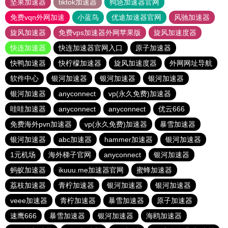
坚果加速器
tiktok加速器
狗急加速器官网
免费vqn外网加速
小蓝鸟
优途加速器官网
风驰加速器
旋风加速器
免费vps加速器外网苹果版
旋风加速度器
快连加速器
快连加速器官网入口
原子加速器
快鸭加速器
快柠檬加速器
旋风加速度器
外网网址导航
软件中心
银河加速器
银河加速器
银河加速器
银河加速器
anyconnect
vp(永久免费)加速器
哇哇加速器
anyconnect
anyconnect
优云666
免费海外pvn加速器
vp(永久免费)加速器
暴雪加速器
银河加速器
abc加速器
hammer加速器
银河加速器
1元机场
海外梯子官网
anyconnect
银河加速器
蚂蚁加速器
ikuuu.me加速器官网
蜜蜂加速器
荔枝加速器
青柠加速器
银河加速器
银河加速器
veee加速器
青柠加速器
暴雪加速器
原子加速器
速鹰666
暴雪加速器
银河加速器
海鸥加速器