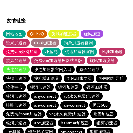
友情链接
网站地图
QuickQ
旋风加速度器
旋风加速
坚果加速器
tiktok加速器
狗急加速器官网
免费vqn外网加速
小蓝鸟
优途加速器官网
风驰加速器
旋风加速器
免费vps加速器外网苹果版
旋风加速度器
快连加速器
快连加速器官网入口
原子加速器
快鸭加速器
快柠檬加速器
旋风加速度器
外网网址导航
软件中心
银河加速器
银河加速器
银河加速器
银河加速器
anyconnect
vp(永久免费)加速器
哇哇加速器
anyconnect
anyconnect
优云666
免费海外pvn加速器
vp(永久免费)加速器
暴雪加速器
银河加速器
abc加速器
hammer加速器
银河加速器
1元机场
海外梯子官网
anyconnect
银河加速器