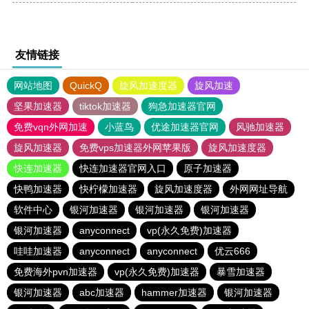
友情链接
网站地图
QuickQ
旋风加速度器
旋风加速
坚果加速器
tiktok加速器
狗急加速器官网
免费vqn外网加速
小蓝鸟
优途加速器官网
风驰加速器
旋风加速器
免费vps加速器外网苹果版
旋风加速度器
快连加速器
快连加速器官网入口
原子加速器
快鸭加速器
快柠檬加速器
旋风加速度器
外网网址导航
软件中心
银河加速器
银河加速器
银河加速器
银河加速器
anyconnect
vp(永久免费)加速器
哇哇加速器
anyconnect
anyconnect
优云666
免费海外pvn加速器
vp(永久免费)加速器
暴雪加速器
银河加速器
abc加速器
hammer加速器
银河加速器