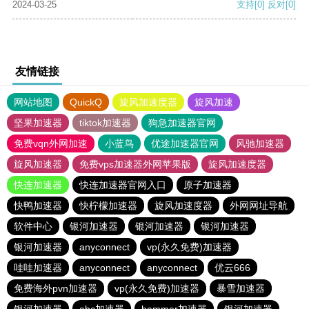
2024-03-25
支持
[0]
反对
[0]
友情链接
网站地图
QuickQ
旋风加速度器
旋风加速
坚果加速器
tiktok加速器
狗急加速器官网
免费vqn外网加速
小蓝鸟
优途加速器官网
风驰加速器
旋风加速器
免费vps加速器外网苹果版
旋风加速度器
快连加速器
快连加速器官网入口
原子加速器
快鸭加速器
快柠檬加速器
旋风加速度器
外网网址导航
软件中心
银河加速器
银河加速器
银河加速器
银河加速器
anyconnect
vp(永久免费)加速器
哇哇加速器
anyconnect
anyconnect
优云666
免费海外pvn加速器
vp(永久免费)加速器
暴雪加速器