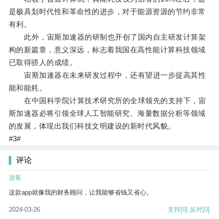
是极具划时代性和革命性的进步，对于能源资源的节约非常
有利。
此外，宙斯加速器的研制也开创了国内自主研发计算架
构的新篇章，意义深远，标志着我国在高性能计算科技领域
已取得骄人的成绩。
宙斯加速器在未来研发过程中，还有望进一步提高其性
能和能耗。
在中国科学院计算技术研究所的全球领先的支持下，宙
斯加速器必将引领全球人工智能研究、海量数据分析等领域
的发展，体现出我们科技文明建设的新时代风貌。
#3#
评论
游客
这款app就像我的财务顾问，让我能够省钱又省心。
2024-03-26
支持
[0]
反对
[0]