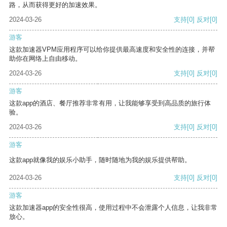
路，从而获得更好的加速效果。
2024-03-26
支持
[0]
反对
[0]
游客
这款加速器VPM应用程序可以给你提供最高速度和安全性的连接，并帮
助你在网络上自由移动。
2024-03-26
支持
[0]
反对
[0]
游客
这款app的酒店、餐厅推荐非常有用，让我能够享受到高品质的旅行体
验。
2024-03-26
支持
[0]
反对
[0]
游客
这款app就像我的娱乐小助手，随时随地为我的娱乐提供帮助。
2024-03-26
支持
[0]
反对
[0]
游客
这款加速器app的安全性很高，使用过程中不会泄露个人信息，让我非常
放心。