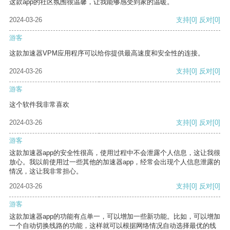
这款app的社区氛围很温馨，让我能够感受到家的温暖。
2024-03-26
支持
[0]
反对
[0]
游客
这款加速器VPM应用程序可以给你提供最高速度和安全性的连接。
2024-03-26
支持
[0]
反对
[0]
游客
这个软件我非常喜欢
2024-03-26
支持
[0]
反对
[0]
游客
这款加速器app的安全性很高，使用过程中不会泄露个人信息，这让我很
放心。我以前使用过一些其他的加速器app，经常会出现个人信息泄露的
情况，这让我非常担心。
2024-03-26
支持
[0]
反对
[0]
游客
这款加速器app的功能有点单一，可以增加一些新功能。比如，可以增加
一个自动切换线路的功能，这样就可以根据网络情况自动选择最优的线