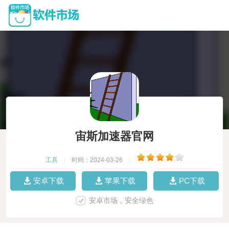
宙斯加速器官网
工具
|
时间：2024-03-26
|
安卓下载
苹果下载
PC下载
安卓市场，安全绿色