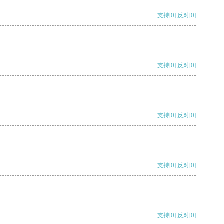
支持
[0]
反对
[0]
支持
[0]
反对
[0]
支持
[0]
反对
[0]
支持
[0]
反对
[0]
支持
[0]
反对
[0]