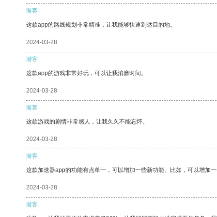
游客
这款app的路线规划非常精准，让我能够快速到达目的地。
2024-03-28
游客
这款app的游戏非常好玩，可以让我消磨时间。
2024-03-28
游客
这款游戏的剧情非常感人，让我久久不能忘怀。
2024-03-28
游客
这款加速器app的功能有点单一，可以增加一些新功能。比如，可以增加
2024-03-28
游客