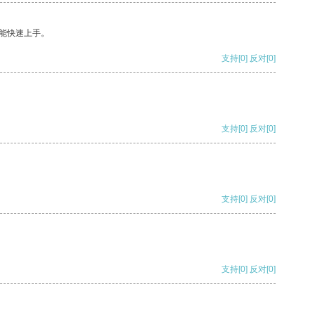
能快速上手。
支持
[0]
反对
[0]
支持
[0]
反对
[0]
支持
[0]
反对
[0]
支持
[0]
反对
[0]