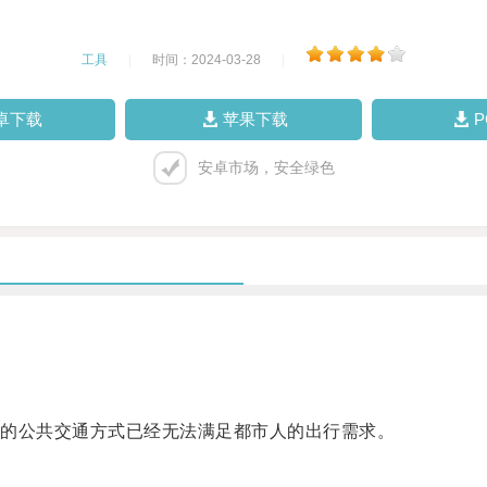
工具
|
时间：2024-03-28
|
卓下载
苹果下载
安卓市场，安全绿色
的公共交通方式已经无法满足都市人的出行需求。