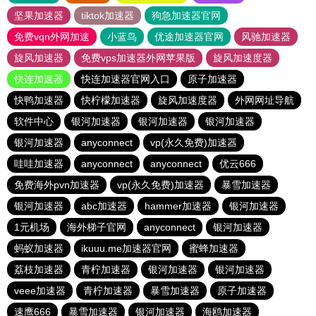
坚果加速器
tiktok加速器
狗急加速器官网
免费vqn外网加速
小蓝鸟
优途加速器官网
风驰加速器
旋风加速器
免费vps加速器外网苹果版
旋风加速度器
快连加速器
快连加速器官网入口
原子加速器
快鸭加速器
快柠檬加速器
旋风加速度器
外网网址导航
软件中心
银河加速器
银河加速器
银河加速器
银河加速器
anyconnect
vp(永久免费)加速器
哇哇加速器
anyconnect
anyconnect
优云666
免费海外pvn加速器
vp(永久免费)加速器
暴雪加速器
银河加速器
abc加速器
hammer加速器
银河加速器
1元机场
海外梯子官网
anyconnect
银河加速器
蚂蚁加速器
ikuuu.me加速器官网
蜜蜂加速器
荔枝加速器
青柠加速器
银河加速器
银河加速器
veee加速器
青柠加速器
暴雪加速器
原子加速器
速鹰666
暴雪加速器
银河加速器
海鸥加速器