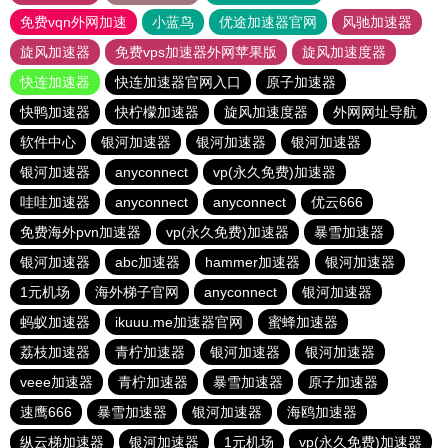
免费vqn外网加速
小蓝鸟
优途加速器官网
风驰加速器
旋风加速器
免费vps加速器外网苹果版
旋风加速度器
快连加速器
快连加速器官网入口
原子加速器
快鸭加速器
快柠檬加速器
旋风加速度器
外网网址导航
软件中心
银河加速器
银河加速器
银河加速器
银河加速器
anyconnect
vp(永久免费)加速器
哇哇加速器
anyconnect
anyconnect
优云666
免费海外pvn加速器
vp(永久免费)加速器
暴雪加速器
银河加速器
abc加速器
hammer加速器
银河加速器
1元机场
海外梯子官网
anyconnect
银河加速器
蚂蚁加速器
ikuuu.me加速器官网
蜜蜂加速器
荔枝加速器
青柠加速器
银河加速器
银河加速器
veee加速器
青柠加速器
暴雪加速器
原子加速器
速鹰666
暴雪加速器
银河加速器
海鸥加速器
纵云梯加速器
银河加速器
1元机场
vp(永久免费)加速器