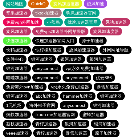
网站地图
QuickQ
旋风加速度器
旋风加速
坚果加速器
tiktok加速器
狗急加速器官网
免费vqn外网加速
小蓝鸟
优途加速器官网
风驰加速器
旋风加速器
免费vps加速器外网苹果版
旋风加速度器
快连加速器
快连加速器官网入口
原子加速器
快鸭加速器
快柠檬加速器
旋风加速度器
外网网址导航
软件中心
银河加速器
银河加速器
银河加速器
银河加速器
anyconnect
vp(永久免费)加速器
哇哇加速器
anyconnect
anyconnect
优云666
免费海外pvn加速器
vp(永久免费)加速器
暴雪加速器
银河加速器
abc加速器
hammer加速器
银河加速器
1元机场
海外梯子官网
anyconnect
银河加速器
蚂蚁加速器
ikuuu.me加速器官网
蜜蜂加速器
荔枝加速器
青柠加速器
银河加速器
银河加速器
veee加速器
青柠加速器
暴雪加速器
原子加速器