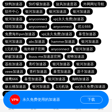
快鸭加速器
快柠檬加速器
旋风加速度器
外网网址导航
软件中心
银河加速器
银河加速器
银河加速器
银河加速器
anyconnect
vp(永久免费)加速器
哇哇加速器
anyconnect
anyconnect
优云666
免费海外pvn加速器
vp(永久免费)加速器
暴雪加速器
银河加速器
abc加速器
hammer加速器
银河加速器
1元机场
海外梯子官网
anyconnect
银河加速器
蚂蚁加速器
ikuuu.me加速器官网
蜜蜂加速器
荔枝加速器
青柠加速器
银河加速器
银河加速器
veee加速器
青柠加速器
暴雪加速器
原子加速器
速鹰666
暴雪加速器
银河加速器
海鸥加速器
纵云梯加速器
银河加速器
1元机场
vp(永久免费)加速器
番石榴加速器
永久免费使用的加速器
下载
0.029346s
首页
安卓
苹果
排行
推荐