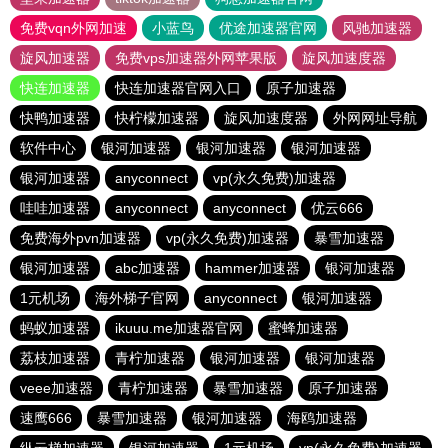
免费vqn外网加速
小蓝鸟
优途加速器官网
风驰加速器
旋风加速器
免费vps加速器外网苹果版
旋风加速度器
快连加速器
快连加速器官网入口
原子加速器
快鸭加速器
快柠檬加速器
旋风加速度器
外网网址导航
软件中心
银河加速器
银河加速器
银河加速器
银河加速器
anyconnect
vp(永久免费)加速器
哇哇加速器
anyconnect
anyconnect
优云666
免费海外pvn加速器
vp(永久免费)加速器
暴雪加速器
银河加速器
abc加速器
hammer加速器
银河加速器
1元机场
海外梯子官网
anyconnect
银河加速器
蚂蚁加速器
ikuuu.me加速器官网
蜜蜂加速器
荔枝加速器
青柠加速器
银河加速器
银河加速器
veee加速器
青柠加速器
暴雪加速器
原子加速器
速鹰666
暴雪加速器
银河加速器
海鸥加速器