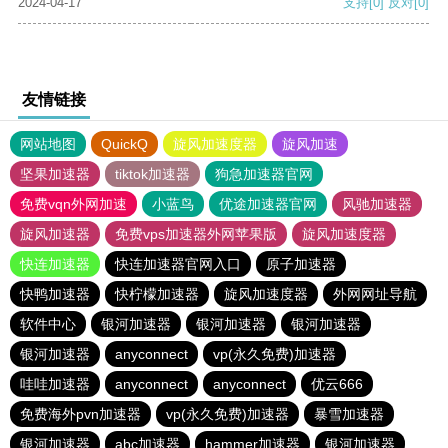
2024-04-17
支持
[0]
反对
[0]
友情链接
网站地图
QuickQ
旋风加速度器
旋风加速
坚果加速器
tiktok加速器
狗急加速器官网
免费vqn外网加速
小蓝鸟
优途加速器官网
风驰加速器
旋风加速器
免费vps加速器外网苹果版
旋风加速度器
快连加速器
快连加速器官网入口
原子加速器
快鸭加速器
快柠檬加速器
旋风加速度器
外网网址导航
软件中心
银河加速器
银河加速器
银河加速器
银河加速器
anyconnect
vp(永久免费)加速器
哇哇加速器
anyconnect
anyconnect
优云666
免费海外pvn加速器
vp(永久免费)加速器
暴雪加速器
银河加速器
abc加速器
hammer加速器
银河加速器