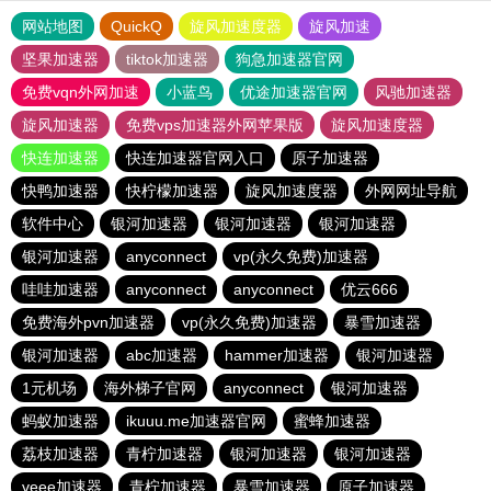
网站地图
QuickQ
旋风加速度器
旋风加速
坚果加速器
tiktok加速器
狗急加速器官网
免费vqn外网加速
小蓝鸟
优途加速器官网
风驰加速器
旋风加速器
免费vps加速器外网苹果版
旋风加速度器
快连加速器
快连加速器官网入口
原子加速器
快鸭加速器
快柠檬加速器
旋风加速度器
外网网址导航
软件中心
银河加速器
银河加速器
银河加速器
银河加速器
anyconnect
vp(永久免费)加速器
哇哇加速器
anyconnect
anyconnect
优云666
免费海外pvn加速器
vp(永久免费)加速器
暴雪加速器
银河加速器
abc加速器
hammer加速器
银河加速器
1元机场
海外梯子官网
anyconnect
银河加速器
蚂蚁加速器
ikuuu.me加速器官网
蜜蜂加速器
荔枝加速器
青柠加速器
银河加速器
银河加速器
veee加速器
青柠加速器
暴雪加速器
原子加速器