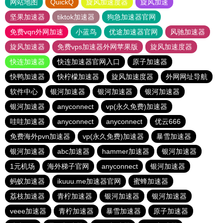
网站地图
QuickQ
旋风加速度器
旋风加速
坚果加速器
tiktok加速器
狗急加速器官网
免费vqn外网加速
小蓝鸟
优途加速器官网
风驰加速器
旋风加速器
免费vps加速器外网苹果版
旋风加速度器
快连加速器
快连加速器官网入口
原子加速器
快鸭加速器
快柠檬加速器
旋风加速度器
外网网址导航
软件中心
银河加速器
银河加速器
银河加速器
银河加速器
anyconnect
vp(永久免费)加速器
哇哇加速器
anyconnect
anyconnect
优云666
免费海外pvn加速器
vp(永久免费)加速器
暴雪加速器
银河加速器
abc加速器
hammer加速器
银河加速器
1元机场
海外梯子官网
anyconnect
银河加速器
蚂蚁加速器
ikuuu.me加速器官网
蜜蜂加速器
荔枝加速器
青柠加速器
银河加速器
银河加速器
veee加速器
青柠加速器
暴雪加速器
原子加速器