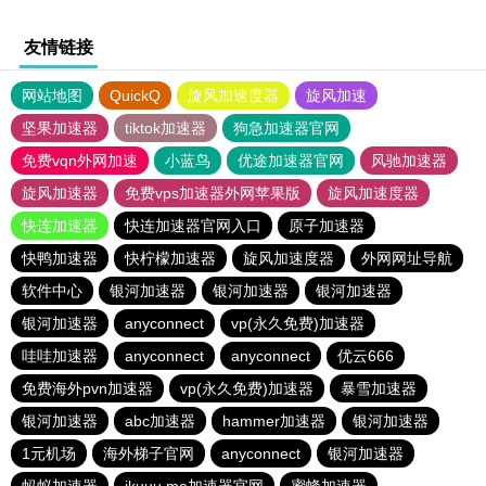
友情链接
网站地图
QuickQ
旋风加速度器
旋风加速
坚果加速器
tiktok加速器
狗急加速器官网
免费vqn外网加速
小蓝鸟
优途加速器官网
风驰加速器
旋风加速器
免费vps加速器外网苹果版
旋风加速度器
快连加速器
快连加速器官网入口
原子加速器
快鸭加速器
快柠檬加速器
旋风加速度器
外网网址导航
软件中心
银河加速器
银河加速器
银河加速器
银河加速器
anyconnect
vp(永久免费)加速器
哇哇加速器
anyconnect
anyconnect
优云666
免费海外pvn加速器
vp(永久免费)加速器
暴雪加速器
银河加速器
abc加速器
hammer加速器
银河加速器
1元机场
海外梯子官网
anyconnect
银河加速器