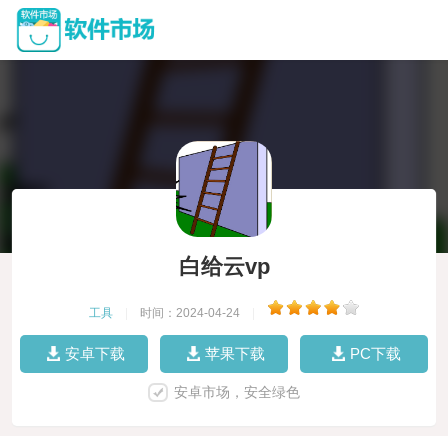
白给云vp
工具
|
时间：2024-04-24
|
安卓下载
苹果下载
PC下载
安卓市场，安全绿色