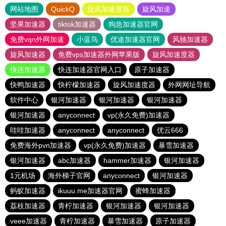
网站地图
QuickQ
旋风加速度器
旋风加速
坚果加速器
tiktok加速器
狗急加速器官网
免费vqn外网加速
小蓝鸟
优途加速器官网
风驰加速器
旋风加速器
免费vps加速器外网苹果版
旋风加速度器
快连加速器
快连加速器官网入口
原子加速器
快鸭加速器
快柠檬加速器
旋风加速度器
外网网址导航
软件中心
银河加速器
银河加速器
银河加速器
银河加速器
anyconnect
vp(永久免费)加速器
哇哇加速器
anyconnect
anyconnect
优云666
免费海外pvn加速器
vp(永久免费)加速器
暴雪加速器
银河加速器
abc加速器
hammer加速器
银河加速器
1元机场
海外梯子官网
anyconnect
银河加速器
蚂蚁加速器
ikuuu.me加速器官网
蜜蜂加速器
荔枝加速器
青柠加速器
银河加速器
银河加速器
veee加速器
青柠加速器
暴雪加速器
原子加速器