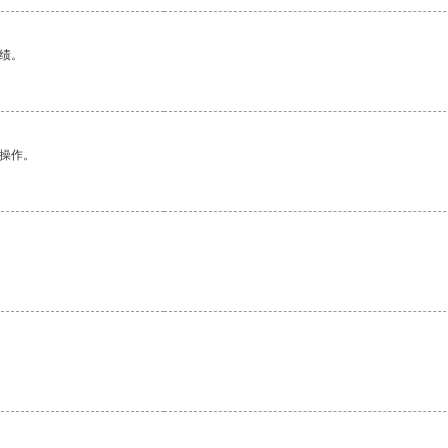
绩。
悉操作。