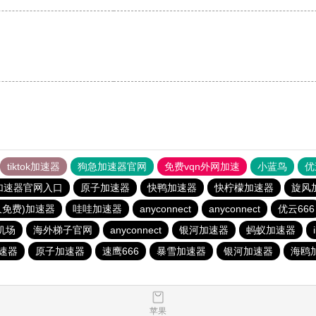
。
tiktok加速器
狗急加速器官网
免费vqn外网加速
小蓝鸟
优
加速器官网入口
原子加速器
快鸭加速器
快柠檬加速器
旋风
久免费)加速器
哇哇加速器
anyconnect
anyconnect
优云666
机场
海外梯子官网
anyconnect
银河加速器
蚂蚁加速器
速器
原子加速器
速鹰666
暴雪加速器
银河加速器
海鸥
苹果