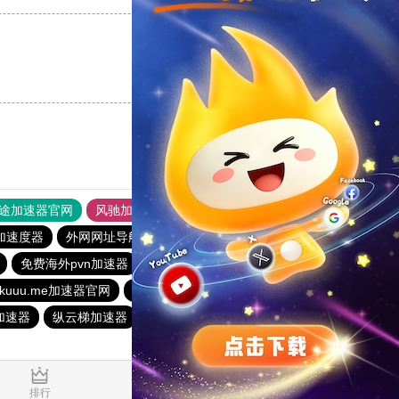
支持
[0]
反对
[0]
途加速器官网
风驰加速器
旋风加速器
加速度器
外网网址导航
软件中心
银河加速器
免费海外pvn加速器
vp(永久免费)加速器
暴雪加速器
ikuuu.me加速器官网
蜜蜂加速器
荔枝加速器
青柠加速器
加速器
纵云梯加速器
银河加速器
1元机场
0.150073s
排行
推荐