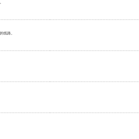
。
区的线路。