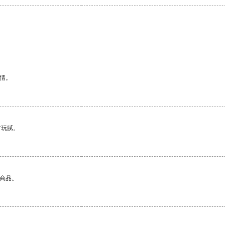
情。
有玩腻。
的商品。