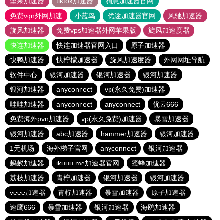
坚果加速器
tiktok加速器
狗急加速器官网
免费vqn外网加速
小蓝鸟
优途加速器官网
风驰加速器
旋风加速器
免费vps加速器外网苹果版
旋风加速度器
快连加速器
快连加速器官网入口
原子加速器
快鸭加速器
快柠檬加速器
旋风加速度器
外网网址导航
软件中心
银河加速器
银河加速器
银河加速器
银河加速器
anyconnect
vp(永久免费)加速器
哇哇加速器
anyconnect
anyconnect
优云666
免费海外pvn加速器
vp(永久免费)加速器
暴雪加速器
银河加速器
abc加速器
hammer加速器
银河加速器
1元机场
海外梯子官网
anyconnect
银河加速器
蚂蚁加速器
ikuuu.me加速器官网
蜜蜂加速器
荔枝加速器
青柠加速器
银河加速器
银河加速器
veee加速器
青柠加速器
暴雪加速器
原子加速器
速鹰666
暴雪加速器
银河加速器
海鸥加速器