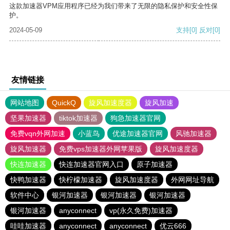
这款加速器VPM应用程序已经为我们带来了无限的隐私保护和安全性保
护。
2024-05-09
支持
[0]
反对
[0]
友情链接
网站地图
QuickQ
旋风加速度器
旋风加速
坚果加速器
tiktok加速器
狗急加速器官网
免费vqn外网加速
小蓝鸟
优途加速器官网
风驰加速器
旋风加速器
免费vps加速器外网苹果版
旋风加速度器
快连加速器
快连加速器官网入口
原子加速器
快鸭加速器
快柠檬加速器
旋风加速度器
外网网址导航
软件中心
银河加速器
银河加速器
银河加速器
银河加速器
anyconnect
vp(永久免费)加速器
哇哇加速器
anyconnect
anyconnect
优云666