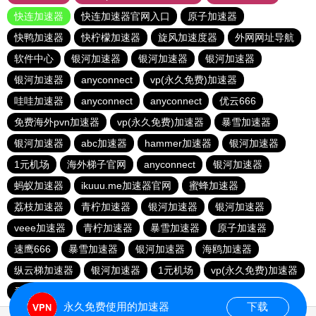
快连加速器
快连加速器官网入口
原子加速器
快鸭加速器
快柠檬加速器
旋风加速度器
外网网址导航
软件中心
银河加速器
银河加速器
银河加速器
银河加速器
anyconnect
vp(永久免费)加速器
哇哇加速器
anyconnect
anyconnect
优云666
免费海外pvn加速器
vp(永久免费)加速器
暴雪加速器
银河加速器
abc加速器
hammer加速器
银河加速器
1元机场
海外梯子官网
anyconnect
银河加速器
蚂蚁加速器
ikuuu.me加速器官网
蜜蜂加速器
荔枝加速器
青柠加速器
银河加速器
银河加速器
veee加速器
青柠加速器
暴雪加速器
原子加速器
速鹰666
暴雪加速器
银河加速器
海鸥加速器
纵云梯加速器
银河加速器
1元机场
vp(永久免费)加速器
番石榴加速器
永久免费使用的加速器
下载