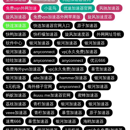
免费vqn外网加速
小蓝鸟
优途加速器官网
风驰加速器
旋风加速器
免费vps加速器外网苹果版
旋风加速度器
快连加速器
快连加速器官网入口
原子加速器
快鸭加速器
快柠檬加速器
旋风加速度器
外网网址导航
软件中心
银河加速器
银河加速器
银河加速器
银河加速器
anyconnect
vp(永久免费)加速器
哇哇加速器
anyconnect
anyconnect
优云666
免费海外pvn加速器
vp(永久免费)加速器
暴雪加速器
银河加速器
abc加速器
hammer加速器
银河加速器
1元机场
海外梯子官网
anyconnect
银河加速器
蚂蚁加速器
ikuuu.me加速器官网
蜜蜂加速器
荔枝加速器
青柠加速器
银河加速器
银河加速器
veee加速器
青柠加速器
暴雪加速器
原子加速器
速鹰666
暴雪加速器
银河加速器
海鸥加速器