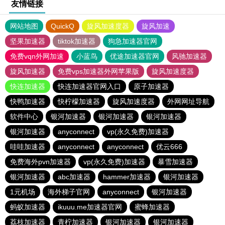
友情链接
网站地图
QuickQ
旋风加速度器
旋风加速
坚果加速器
tiktok加速器
狗急加速器官网
免费vqn外网加速
小蓝鸟
优途加速器官网
风驰加速器
旋风加速器
免费vps加速器外网苹果版
旋风加速度器
快连加速器
快连加速器官网入口
原子加速器
快鸭加速器
快柠檬加速器
旋风加速度器
外网网址导航
软件中心
银河加速器
银河加速器
银河加速器
银河加速器
anyconnect
vp(永久免费)加速器
哇哇加速器
anyconnect
anyconnect
优云666
免费海外pvn加速器
vp(永久免费)加速器
暴雪加速器
银河加速器
abc加速器
hammer加速器
银河加速器
1元机场
海外梯子官网
anyconnect
银河加速器
蚂蚁加速器
ikuuu.me加速器官网
蜜蜂加速器
荔枝加速器
青柠加速器
银河加速器
银河加速器