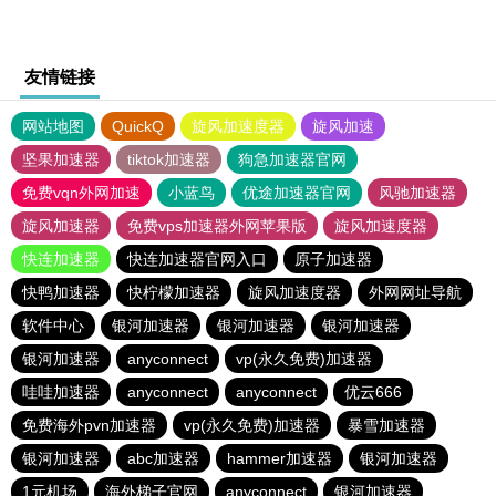
友情链接
网站地图
QuickQ
旋风加速度器
旋风加速
坚果加速器
tiktok加速器
狗急加速器官网
免费vqn外网加速
小蓝鸟
优途加速器官网
风驰加速器
旋风加速器
免费vps加速器外网苹果版
旋风加速度器
快连加速器
快连加速器官网入口
原子加速器
快鸭加速器
快柠檬加速器
旋风加速度器
外网网址导航
软件中心
银河加速器
银河加速器
银河加速器
银河加速器
anyconnect
vp(永久免费)加速器
哇哇加速器
anyconnect
anyconnect
优云666
免费海外pvn加速器
vp(永久免费)加速器
暴雪加速器
银河加速器
abc加速器
hammer加速器
银河加速器
1元机场
海外梯子官网
anyconnect
银河加速器