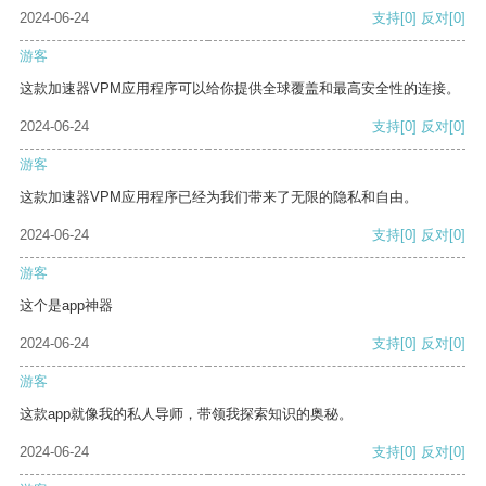
2024-06-24
支持
[0]
反对
[0]
游客
这款加速器VPM应用程序可以给你提供全球覆盖和最高安全性的连接。
2024-06-24
支持
[0]
反对
[0]
游客
这款加速器VPM应用程序已经为我们带来了无限的隐私和自由。
2024-06-24
支持
[0]
反对
[0]
游客
这个是app神器
2024-06-24
支持
[0]
反对
[0]
游客
这款app就像我的私人导师，带领我探索知识的奥秘。
2024-06-24
支持
[0]
反对
[0]