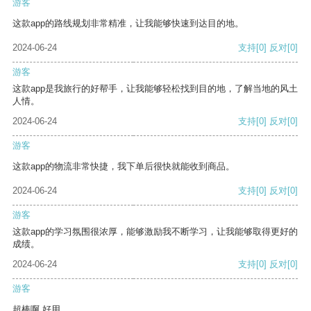
游客
这款app的路线规划非常精准，让我能够快速到达目的地。
2024-06-24
支持
[0]
反对
[0]
游客
这款app是我旅行的好帮手，让我能够轻松找到目的地，了解当地的风土
人情。
2024-06-24
支持
[0]
反对
[0]
游客
这款app的物流非常快捷，我下单后很快就能收到商品。
2024-06-24
支持
[0]
反对
[0]
游客
这款app的学习氛围很浓厚，能够激励我不断学习，让我能够取得更好的
成绩。
2024-06-24
支持
[0]
反对
[0]
游客
超棒啊 好用