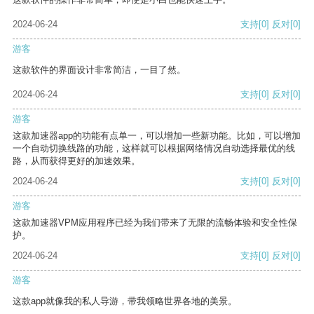
2024-06-24
支持
[0]
反对
[0]
游客
这款软件的界面设计非常简洁，一目了然。
2024-06-24
支持
[0]
反对
[0]
游客
这款加速器app的功能有点单一，可以增加一些新功能。比如，可以增加
一个自动切换线路的功能，这样就可以根据网络情况自动选择最优的线
路，从而获得更好的加速效果。
2024-06-24
支持
[0]
反对
[0]
游客
这款加速器VPM应用程序已经为我们带来了无限的流畅体验和安全性保
护。
2024-06-24
支持
[0]
反对
[0]
游客
这款app就像我的私人导游，带我领略世界各地的美景。