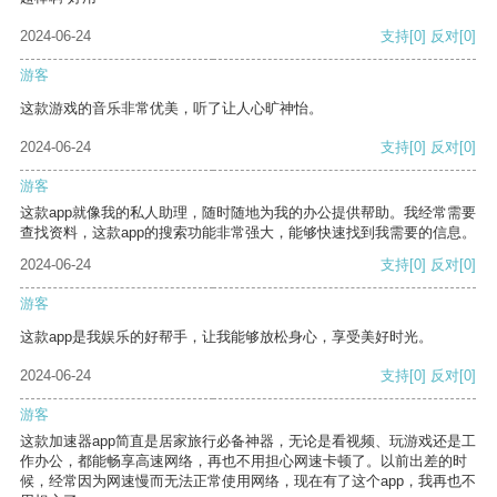
2024-06-24
支持
[0]
反对
[0]
游客
这款游戏的音乐非常优美，听了让人心旷神怡。
2024-06-24
支持
[0]
反对
[0]
游客
这款app就像我的私人助理，随时随地为我的办公提供帮助。我经常需要
查找资料，这款app的搜索功能非常强大，能够快速找到我需要的信息。
2024-06-24
支持
[0]
反对
[0]
游客
这款app是我娱乐的好帮手，让我能够放松身心，享受美好时光。
2024-06-24
支持
[0]
反对
[0]
游客
这款加速器app简直是居家旅行必备神器，无论是看视频、玩游戏还是工
作办公，都能畅享高速网络，再也不用担心网速卡顿了。以前出差的时
候，经常因为网速慢而无法正常使用网络，现在有了这个app，我再也不