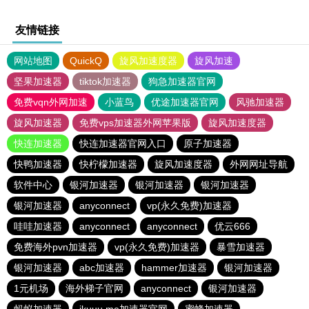
友情链接
网站地图
QuickQ
旋风加速度器
旋风加速
坚果加速器
tiktok加速器
狗急加速器官网
免费vqn外网加速
小蓝鸟
优途加速器官网
风驰加速器
旋风加速器
免费vps加速器外网苹果版
旋风加速度器
快连加速器
快连加速器官网入口
原子加速器
快鸭加速器
快柠檬加速器
旋风加速度器
外网网址导航
软件中心
银河加速器
银河加速器
银河加速器
银河加速器
anyconnect
vp(永久免费)加速器
哇哇加速器
anyconnect
anyconnect
优云666
免费海外pvn加速器
vp(永久免费)加速器
暴雪加速器
银河加速器
abc加速器
hammer加速器
银河加速器
1元机场
海外梯子官网
anyconnect
银河加速器