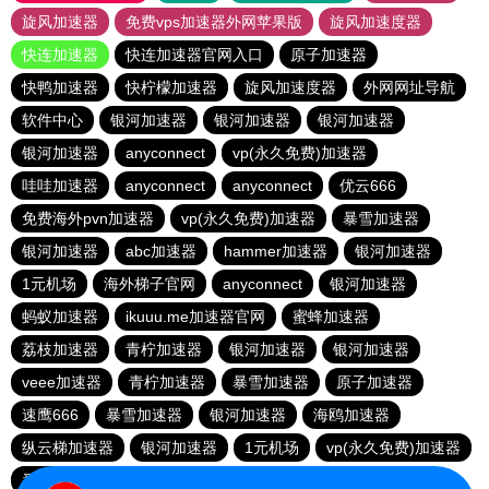
旋风加速器
免费vps加速器外网苹果版
旋风加速度器
快连加速器
快连加速器官网入口
原子加速器
快鸭加速器
快柠檬加速器
旋风加速度器
外网网址导航
软件中心
银河加速器
银河加速器
银河加速器
银河加速器
anyconnect
vp(永久免费)加速器
哇哇加速器
anyconnect
anyconnect
优云666
免费海外pvn加速器
vp(永久免费)加速器
暴雪加速器
银河加速器
abc加速器
hammer加速器
银河加速器
1元机场
海外梯子官网
anyconnect
银河加速器
蚂蚁加速器
ikuuu.me加速器官网
蜜蜂加速器
荔枝加速器
青柠加速器
银河加速器
银河加速器
veee加速器
青柠加速器
暴雪加速器
原子加速器
速鹰666
暴雪加速器
银河加速器
海鸥加速器
纵云梯加速器
银河加速器
1元机场
vp(永久免费)加速器
番石榴加速器