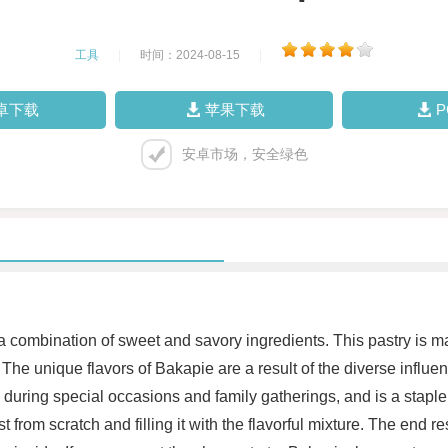
工具
|
时间：2024-08-15
|
卓下载
苹果下载
安卓市场，安全绿色
 combination of sweet and savory ingredients. This pastry is made
The unique flavors of Bakapie are a result of the diverse influe
 during special occasions and family gatherings, and is a staple
 from scratch and filling it with the flavorful mixture. The end re