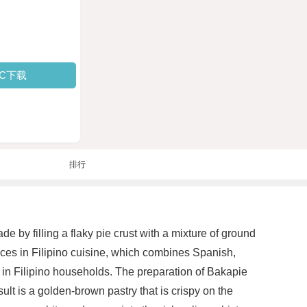
PC下载
排行
 by filling a flaky pie crust with a mixture of ground
nces in Filipino cuisine, which combines Spanish,
 in Filipino households. The preparation of Bakapie
sult is a golden-brown pastry that is crispy on the