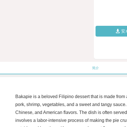
安
简介
Bakapie is a beloved Filipino dessert that is made from a
pork, shrimp, vegetables, and a sweet and tangy sauce. 
Chinese, and American flavors. The dish is often served
involves a labor-intensive process of making the pie crust