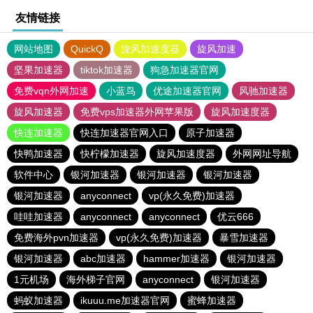
友情链接
网站地图
QuickQ
旋风加速度器
旋风加速
坚果加速器
tiktok加速器
狗急加速器官网
免费vqn外网加速
小蓝鸟
优途加速器官网
风驰加速器
旋风加速器
免费vps加速器外网苹果版
旋风加速度器
快连加速器
快连加速器官网入口
原子加速器
快鸭加速器
快柠檬加速器
旋风加速度器
外网网址导航
软件中心
银河加速器
银河加速器
银河加速器
银河加速器
anyconnect
vp(永久免费)加速器
哇哇加速器
anyconnect
anyconnect
优云666
免费海外pvn加速器
vp(永久免费)加速器
暴雪加速器
银河加速器
abc加速器
hammer加速器
银河加速器
1元机场
海外梯子官网
anyconnect
银河加速器
蚂蚁加速器
ikuuu.me加速器官网
蜜蜂加速器