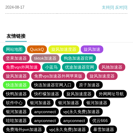
2024-08-17
支持
[0]
反对
[0]
友情链接
网站地图
QuickQ
旋风加速度器
旋风加速
坚果加速器
tiktok加速器
狗急加速器官网
免费vqn外网加速
小蓝鸟
优途加速器官网
风驰加速器
旋风加速器
免费vps加速器外网苹果版
旋风加速度器
快连加速器
快连加速器官网入口
原子加速器
快鸭加速器
快柠檬加速器
旋风加速度器
外网网址导航
软件中心
银河加速器
银河加速器
银河加速器
银河加速器
anyconnect
vp(永久免费)加速器
哇哇加速器
anyconnect
anyconnect
优云666
免费海外pvn加速器
vp(永久免费)加速器
暴雪加速器