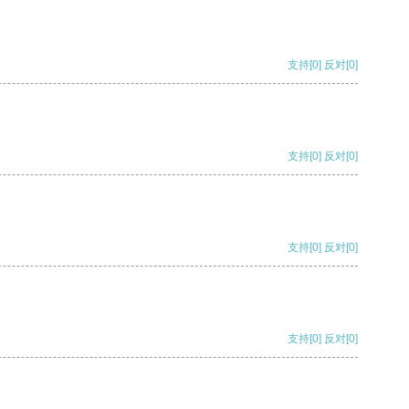
支持
[0]
反对
[0]
支持
[0]
反对
[0]
支持
[0]
反对
[0]
支持
[0]
反对
[0]