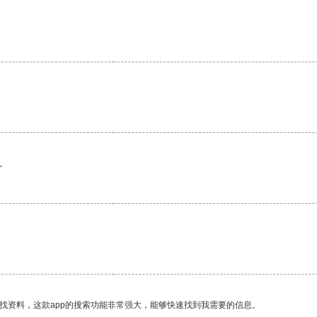
。
找资料，这款app的搜索功能非常强大，能够快速找到我需要的信息。