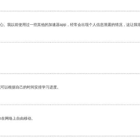
放心。我以前使用过一些其他的加速器app，经常会出现个人信息泄露的情况，这让我
我可以根据自己的时间安排学习进度。
你在网络上自由移动。