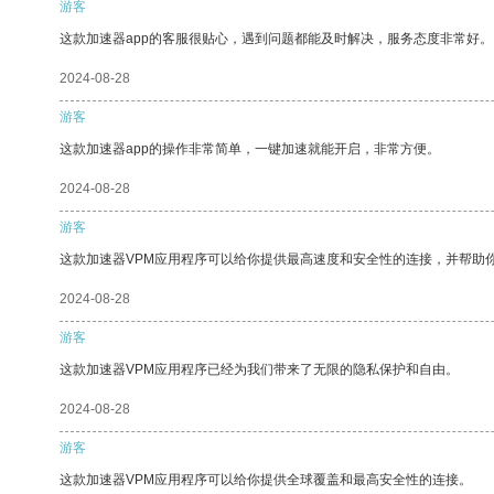
游客
这款加速器app的客服很贴心，遇到问题都能及时解决，服务态度非常好。
2024-08-28
游客
这款加速器app的操作非常简单，一键加速就能开启，非常方便。
2024-08-28
游客
这款加速器VPM应用程序可以给你提供最高速度和安全性的连接，并帮助
2024-08-28
游客
这款加速器VPM应用程序已经为我们带来了无限的隐私保护和自由。
2024-08-28
游客
这款加速器VPM应用程序可以给你提供全球覆盖和最高安全性的连接。