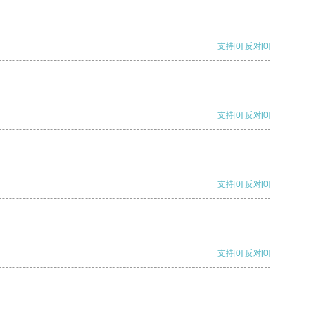
支持
[0]
反对
[0]
支持
[0]
反对
[0]
支持
[0]
反对
[0]
支持
[0]
反对
[0]