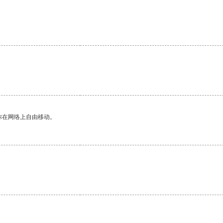
你在网络上自由移动。