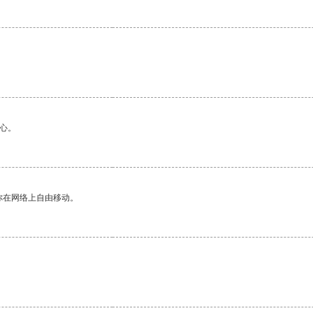
心。
你在网络上自由移动。