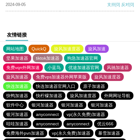
2024-09-05
支持
[0]
反对
[0]
友情链接
网站地图
QuickQ
旋风加速度器
旋风加速
坚果加速器
tiktok加速器
狗急加速器官网
免费vqn外网加速
小蓝鸟
优途加速器官网
风驰加速器
旋风加速器
免费vps加速器外网苹果版
旋风加速度器
快连加速器
快连加速器官网入口
原子加速器
快鸭加速器
快柠檬加速器
旋风加速度器
外网网址导航
软件中心
银河加速器
银河加速器
银河加速器
银河加速器
anyconnect
vp(永久免费)加速器
哇哇加速器
anyconnect
anyconnect
优云666
免费海外pvn加速器
vp(永久免费)加速器
暴雪加速器