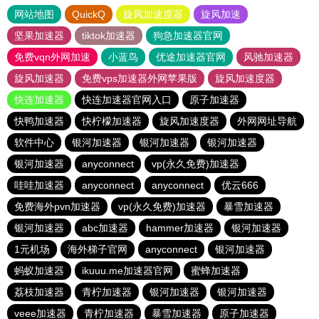
网站地图
QuickQ
旋风加速度器
旋风加速
坚果加速器
tiktok加速器
狗急加速器官网
免费vqn外网加速
小蓝鸟
优途加速器官网
风驰加速器
旋风加速器
免费vps加速器外网苹果版
旋风加速度器
快连加速器
快连加速器官网入口
原子加速器
快鸭加速器
快柠檬加速器
旋风加速度器
外网网址导航
软件中心
银河加速器
银河加速器
银河加速器
银河加速器
anyconnect
vp(永久免费)加速器
哇哇加速器
anyconnect
anyconnect
优云666
免费海外pvn加速器
vp(永久免费)加速器
暴雪加速器
银河加速器
abc加速器
hammer加速器
银河加速器
1元机场
海外梯子官网
anyconnect
银河加速器
蚂蚁加速器
ikuuu.me加速器官网
蜜蜂加速器
荔枝加速器
青柠加速器
银河加速器
银河加速器
veee加速器
青柠加速器
暴雪加速器
原子加速器