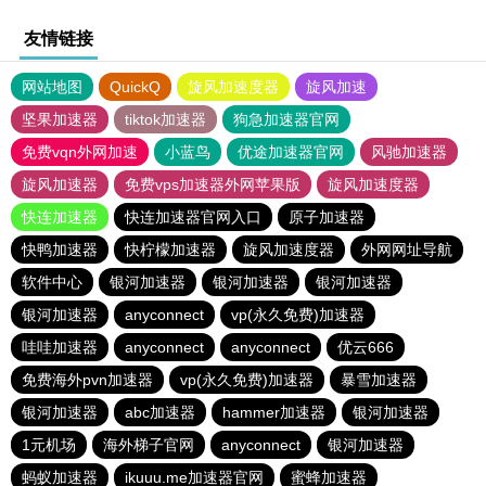
友情链接
网站地图
QuickQ
旋风加速度器
旋风加速
坚果加速器
tiktok加速器
狗急加速器官网
免费vqn外网加速
小蓝鸟
优途加速器官网
风驰加速器
旋风加速器
免费vps加速器外网苹果版
旋风加速度器
快连加速器
快连加速器官网入口
原子加速器
快鸭加速器
快柠檬加速器
旋风加速度器
外网网址导航
软件中心
银河加速器
银河加速器
银河加速器
银河加速器
anyconnect
vp(永久免费)加速器
哇哇加速器
anyconnect
anyconnect
优云666
免费海外pvn加速器
vp(永久免费)加速器
暴雪加速器
银河加速器
abc加速器
hammer加速器
银河加速器
1元机场
海外梯子官网
anyconnect
银河加速器
蚂蚁加速器
ikuuu.me加速器官网
蜜蜂加速器