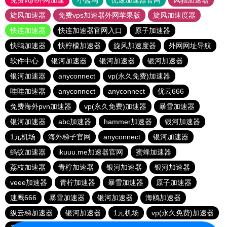
免费vqn外网加速
小蓝鸟
优途加速器官网
风驰加速器
旋风加速器
免费vps加速器外网苹果版
旋风加速度器
快连加速器
快连加速器官网入口
原子加速器
快鸭加速器
快柠檬加速器
旋风加速度器
外网网址导航
软件中心
银河加速器
银河加速器
银河加速器
银河加速器
anyconnect
vp(永久免费)加速器
哇哇加速器
anyconnect
anyconnect
优云666
免费海外pvn加速器
vp(永久免费)加速器
暴雪加速器
银河加速器
abc加速器
hammer加速器
银河加速器
1元机场
海外梯子官网
anyconnect
银河加速器
蚂蚁加速器
ikuuu.me加速器官网
蜜蜂加速器
荔枝加速器
青柠加速器
银河加速器
银河加速器
veee加速器
青柠加速器
暴雪加速器
原子加速器
速鹰666
暴雪加速器
银河加速器
海鸥加速器
纵云梯加速器
银河加速器
1元机场
vp(永久免费)加速器