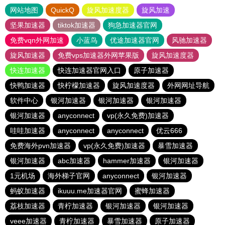
网站地图
QuickQ
旋风加速度器
旋风加速
坚果加速器
tiktok加速器
狗急加速器官网
免费vqn外网加速
小蓝鸟
优途加速器官网
风驰加速器
旋风加速器
免费vps加速器外网苹果版
旋风加速度器
快连加速器
快连加速器官网入口
原子加速器
快鸭加速器
快柠檬加速器
旋风加速度器
外网网址导航
软件中心
银河加速器
银河加速器
银河加速器
银河加速器
anyconnect
vp(永久免费)加速器
哇哇加速器
anyconnect
anyconnect
优云666
免费海外pvn加速器
vp(永久免费)加速器
暴雪加速器
银河加速器
abc加速器
hammer加速器
银河加速器
1元机场
海外梯子官网
anyconnect
银河加速器
蚂蚁加速器
ikuuu.me加速器官网
蜜蜂加速器
荔枝加速器
青柠加速器
银河加速器
银河加速器
veee加速器
青柠加速器
暴雪加速器
原子加速器