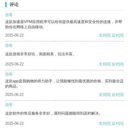
评论
游客
这款加速器VPM应用程序可以给你提供最高速度和安全性的连接，并帮
助你在网络上自由移动。
2025-06-22
支持
[0]
反对
[0]
游客
这款游戏非常好玩，画面精美，玩法丰富。
2025-06-22
支持
[0]
反对
[0]
游客
这款app是我购物的得力助手，让我能够找到最优惠的价格，买到最合适
的商品。
2025-06-22
支持
[0]
反对
[0]
游客
这款软件的售后服务非常好，遇到问题都能得到及时解决。
2025-06-22
支持
[0]
反对
[0]