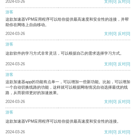
2024-03-26
支持
[0]
反对
[0]
游客
这款加速器VPM应用程序可以给你提供最高速度和安全性的连接，并帮
助你在网络上自由移动。
2024-03-26
支持
[0]
反对
[0]
游客
这款软件的学习方式非常灵活，可以根据自己的需求选择学习方式。
2024-03-26
支持
[0]
反对
[0]
游客
这款加速器app的功能有点单一，可以增加一些新功能。比如，可以增加
一个自动切换线路的功能，这样就可以根据网络情况自动选择最优的线
路，从而获得更好的加速效果。
2024-03-26
支持
[0]
反对
[0]
游客
这款加速器VPM应用程序可以给你提供最高速度和安全性的连接。
2024-03-26
支持
[0]
反对
[0]