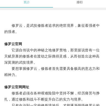
简介
排行
修罗云，是武技修炼者追求的绝世境界，象征着强者中
的强者。
修罗云官网
它源自传说中的神秘之地修罗禁地，那里据说曾有一位
天赋异禀的修炼者在渡劫之际偶得灵感，从而创造出这种高
深莫测的武技境界。
要想掌握修罗云，修炼者首先需要具备极高的意志力和
精神力。
修罗云官网网址
修炼者必须在各种艰难险阻中坚持不懈，经历痛苦与挣
扎，通过修炼和战斗不断提升自己的实力与境界。
只有在达到一定的修炼境地后，才能逐渐领悟修罗云的