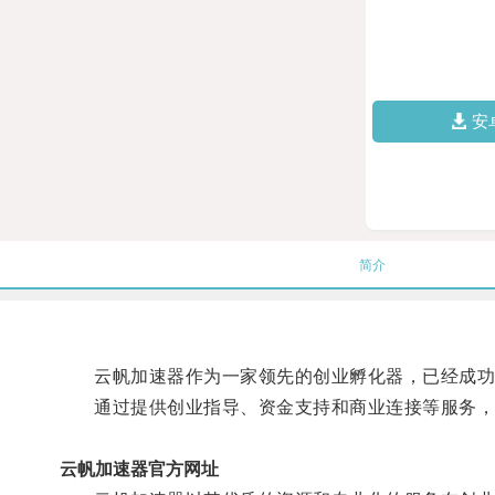
安
简介
云帆加速器作为一家领先的创业孵化器，已经成功
通过提供创业指导、资金支持和商业连接等服务，
云帆加速器官方网址