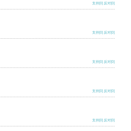
支持
[0]
反对
[0]
支持
[0]
反对
[0]
支持
[0]
反对
[0]
支持
[0]
反对
[0]
支持
[0]
反对
[0]