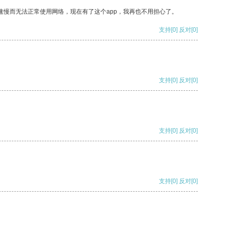
速慢而无法正常使用网络，现在有了这个app，我再也不用担心了。
支持
[0]
反对
[0]
支持
[0]
反对
[0]
支持
[0]
反对
[0]
支持
[0]
反对
[0]