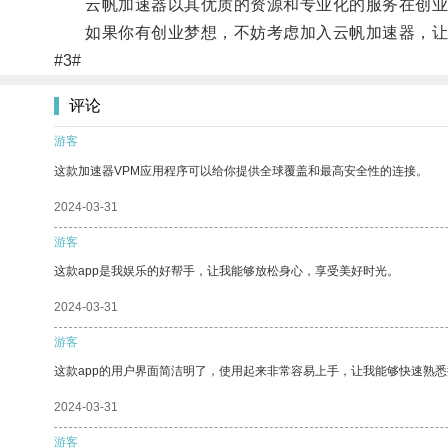
云帆加速器以其优质的资源和专业化的服务在创业
如果你有创业梦想，不妨考虑加入云帆加速器，让
#3#
评论
游客
这款加速器VPM应用程序可以给你提供全球覆盖和最高安全性的连接。
2024-03-31
游客
这款app是我娱乐的好帮手，让我能够放松身心，享受美好时光。
2024-03-31
游客
这款app的用户界面简洁明了，使用起来非常容易上手，让我能够快速熟
2024-03-31
游客