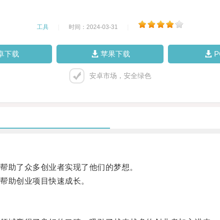
工具
|
时间：2024-03-31
|
卓下载
苹果下载
安卓市场，安全绿色
帮助了众多创业者实现了他们的梦想。
帮助创业项目快速成长。