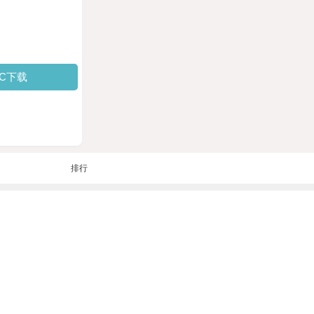
PC下载
排行