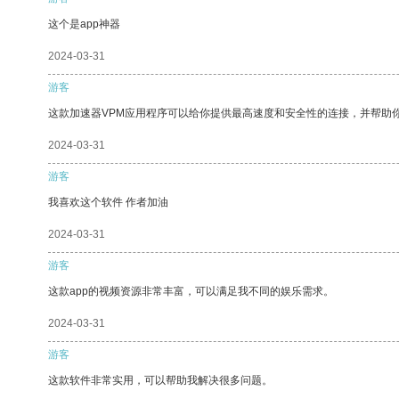
这个是app神器
2024-03-31
游客
这款加速器VPM应用程序可以给你提供最高速度和安全性的连接，并帮助
2024-03-31
游客
我喜欢这个软件 作者加油
2024-03-31
游客
这款app的视频资源非常丰富，可以满足我不同的娱乐需求。
2024-03-31
游客
这款软件非常实用，可以帮助我解决很多问题。