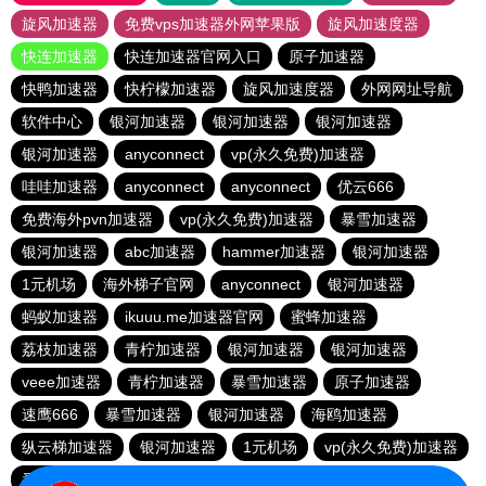
旋风加速器
免费vps加速器外网苹果版
旋风加速度器
快连加速器
快连加速器官网入口
原子加速器
快鸭加速器
快柠檬加速器
旋风加速度器
外网网址导航
软件中心
银河加速器
银河加速器
银河加速器
银河加速器
anyconnect
vp(永久免费)加速器
哇哇加速器
anyconnect
anyconnect
优云666
免费海外pvn加速器
vp(永久免费)加速器
暴雪加速器
银河加速器
abc加速器
hammer加速器
银河加速器
1元机场
海外梯子官网
anyconnect
银河加速器
蚂蚁加速器
ikuuu.me加速器官网
蜜蜂加速器
荔枝加速器
青柠加速器
银河加速器
银河加速器
veee加速器
青柠加速器
暴雪加速器
原子加速器
速鹰666
暴雪加速器
银河加速器
海鸥加速器
纵云梯加速器
银河加速器
1元机场
vp(永久免费)加速器
番石榴加速器